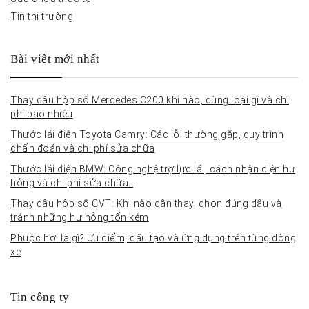
Tin thị trường
Bài viết mới nhất
Thay dầu hộp số Mercedes C200 khi nào, dùng loại gì và chi
phí bao nhiêu
Thước lái điện Toyota Camry: Các lỗi thường gặp, quy trình
chẩn đoán và chi phí sửa chữa
Thước lái điện BMW: Công nghệ trợ lực lái, cách nhận diện hư
hỏng và chi phí sửa chữa.
Thay dầu hộp số CVT: Khi nào cần thay, chọn đúng dầu và
tránh những hư hỏng tốn kém
Phuộc hơi là gì? Ưu điểm, cấu tạo và ứng dụng trên từng dòng
xe
Tin công ty