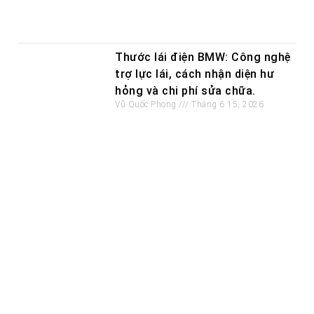
Thước lái điện BMW: Công nghệ
trợ lực lái, cách nhận diện hư
hỏng và chi phí sửa chữa.
Vũ Quốc Phong
Tháng 6 15, 2026
Thay dầu hộp số CVT: Khi nào
cần thay, chọn đúng dầu và
tránh những hư hỏng tốn kém
Vũ Quốc Phong
Tháng 6 7, 2026
Dịch vụ sửa chữa khác