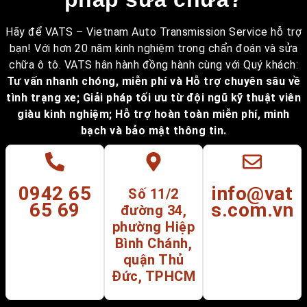
Hãy để VATS – Vietnam Auto Transmission Service hỗ trợ
bạn! Với hơn 20 năm kinh nghiệm trong chẩn đoán và sửa
chữa ô tô. VATS hân hành đồng hành cùng với Quý khách:
Tư vấn nhanh chóng, miễn phí và Hỗ trợ chuyên sâu về
tình trạng xe; Giải pháp tối ưu từ đội ngũ kỹ thuật viên
giàu kinh nghiệm; Hỗ trợ hoàn toàn miễn phí, minh
bạch và bảo mật thông tin.
0942 65
info@vat
Số 11/2
65 69
s.com.vn
đường 34,
phường Hiệp
Bình Chánh,
quận Thủ
Đức, TPHCM