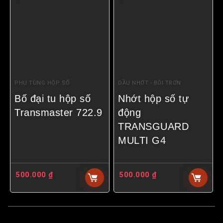
PHỤ TÙNG HỘP SỐ
DẦU NHỚT - BÔI TRƠN
Bố đại tu hộp số
Nhớt hộp số tự
Transmaster 722.9
động
TRANSGUARD
MULTI G4
500.000
₫
500.000
₫