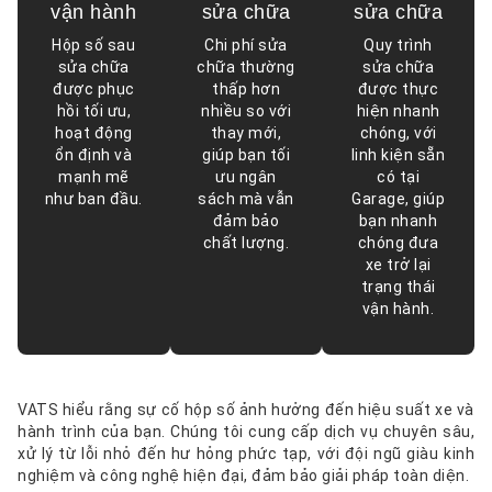
vận hành
sửa chữa
sửa chữa
Hộp số sau
Chi phí sửa
Quy trình
sửa chữa
chữa thường
sửa chữa
được phục
thấp hơn
được thực
hồi tối ưu,
nhiều so với
hiện nhanh
hoạt động
thay mới,
chóng, với
ổn định và
giúp bạn tối
linh kiện sẵn
mạnh mẽ
ưu ngân
có tại
như ban đầu.
sách mà vẫn
Garage, giúp
đảm bảo
bạn nhanh
chất lượng.
chóng đưa
xe trở lại
trạng thái
vận hành.
VATS hiểu rằng sự cố hộp số ảnh hưởng đến hiệu suất xe và
hành trình của bạn. Chúng tôi cung cấp dịch vụ chuyên sâu,
xử lý từ lỗi nhỏ đến hư hỏng phức tạp, với đội ngũ giàu kinh
nghiệm và công nghệ hiện đại, đảm bảo giải pháp toàn diện.