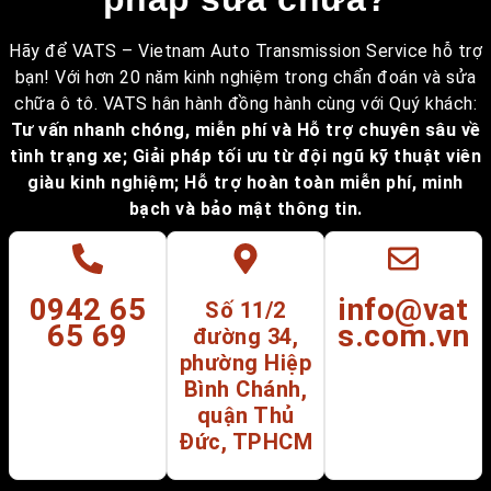
Hãy để VATS – Vietnam Auto Transmission Service hỗ trợ
bạn! Với hơn 20 năm kinh nghiệm trong chẩn đoán và sửa
chữa ô tô. VATS hân hành đồng hành cùng với Quý khách:
Tư vấn nhanh chóng, miễn phí và Hỗ trợ chuyên sâu về
tình trạng xe; Giải pháp tối ưu từ đội ngũ kỹ thuật viên
giàu kinh nghiệm; Hỗ trợ hoàn toàn miễn phí, minh
bạch và bảo mật thông tin.
0942 65
info@vat
Số 11/2
65 69
s.com.vn
đường 34,
phường Hiệp
Bình Chánh,
quận Thủ
Đức, TPHCM