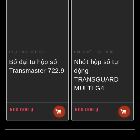
PHỤ TÙNG HỘP SỐ
DẦU NHỚT - BÔI TRƠN
Bố đại tu hộp số
Nhớt hộp số tự
Transmaster 722.9
động
TRANSGUARD
MULTI G4
500.000
₫
500.000
₫