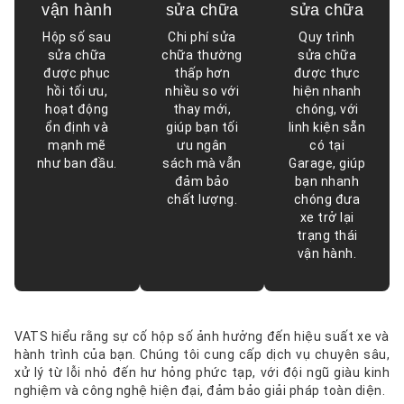
vận hành
sửa chữa
sửa chữa
Hộp số sau
Chi phí sửa
Quy trình
sửa chữa
chữa thường
sửa chữa
được phục
thấp hơn
được thực
hồi tối ưu,
nhiều so với
hiện nhanh
hoạt động
thay mới,
chóng, với
ổn định và
giúp bạn tối
linh kiện sẵn
mạnh mẽ
ưu ngân
có tại
như ban đầu.
sách mà vẫn
Garage, giúp
đảm bảo
bạn nhanh
chất lượng.
chóng đưa
xe trở lại
trạng thái
vận hành.
VATS hiểu rằng sự cố hộp số ảnh hưởng đến hiệu suất xe và
hành trình của bạn. Chúng tôi cung cấp dịch vụ chuyên sâu,
xử lý từ lỗi nhỏ đến hư hỏng phức tạp, với đội ngũ giàu kinh
nghiệm và công nghệ hiện đại, đảm bảo giải pháp toàn diện.