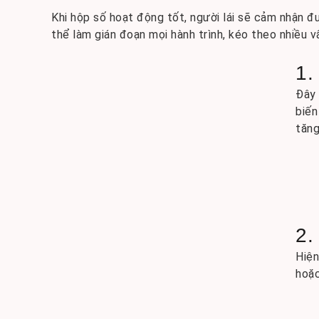
Khi hộp số hoạt động tốt, người lái sẽ cảm nhận đ
thể làm gián đoạn mọi hành trình, kéo theo nhiều 
1.
Đây 
biến
tăng
2.
Hiện
hoặc