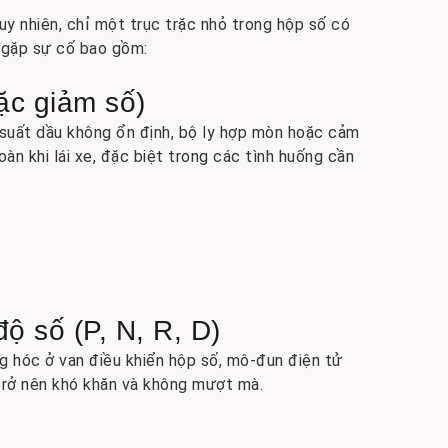
uy nhiên, chỉ một trục trặc nhỏ trong hộp số có
ố gặp sự cố bao gồm:
oặc giảm số)
suất dầu không ổn định, bộ ly hợp mòn hoặc cảm
àn khi lái xe, đặc biệt trong các tình huống cần
độ số (P, N, R, D)
g hóc ở van điều khiển hộp số, mô-đun điện tử
 trở nên khó khăn và không mượt mà.