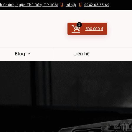
nh Chánh, quận Thủ Đức, TP HCM
info@
0942 65 65 69
1
500.000
₫
Blog
Liên hệ