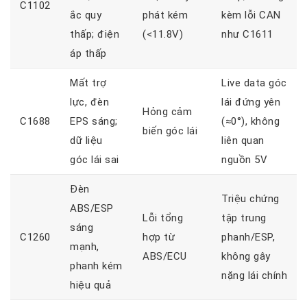
C1102
ắc quy
phát kém
kèm lỗi CAN
thấp; điện
(<11.8V)
như C1611
áp thấp
Mất trợ
Live data góc
lực, đèn
lái đứng yên
Hỏng cảm
C1688
EPS sáng;
(≈0°), không
biến góc lái
dữ liệu
liên quan
góc lái sai
nguồn 5V
Đèn
Triệu chứng
ABS/ESP
Lỗi tổng
tập trung
sáng
C1260
hợp từ
phanh/ESP,
mạnh,
ABS/ECU
không gây
phanh kém
nặng lái chính
hiệu quả