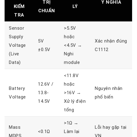
TRỊ
Ý NGHĨA
KIỂM
LÝ
CHUẨN
TRA
Sensor
>5.5V
Supply
hoặc
5V
Xác nhận đúng
Voltage
<4.5V →
±0.5V
C1112
(Live
Nghi
Data)
module
<11.8V
12.6V /
hoặc
Battery
Nguyên nhân
13.8-
>16V →
Voltage
phổ biến
14.5V
Xử lý điện
tổng
>1Ω →
Mass
Lỗi hay gặp tại
<0.1Ω
Làm lại
MDPS
VN