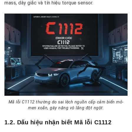
mass, dây giắc và tín hiệu torque sensor.
Mã lỗi C1112 thường do sai lệch nguồn cấp cảm biến mô-
men xoắn, gây nặng vô lăng đột ngột.
1.2. Dấu hiệu nhận biết Mã lỗi C1112