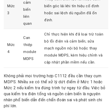
cảm
Mức
biến góc lái khi tín hiệu cố định
biến
3
hoặc sai lệch dù nguồn đã ổn
liên
định.
quan
Chỉ thực hiện khi đã loại trừ toàn
Can
bộ lỗi điện và cảm biến; sửa
Mức
thiệp
mạch nguồn nội bộ hoặc thay
4
module
module MDPS, kèm hiệu chỉnh và
MDPS
cập nhật phần mềm nếu cần.
Không phải mọi trường hợp C1112 đều cần thay cụm
MDPS. Nhiều xe có thể xử lý dứt điểm ở Mức 1 hoặc
Mức 2 nếu kiểm tra đúng trình tự ngay từ đầu. Việc bỏ
qua kiểm tra điện tổng và nguồn cảm biến là nguyên
nhân phổ biến dẫn đến chẩn đoán sai và phát sinh chi
phí lớn.