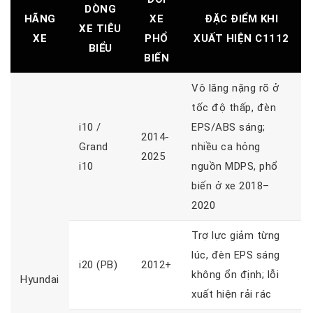
DÒNG
HÃNG
XE
ĐẶC ĐIỂM KHI
XE TIÊU
XE
PHỔ
XUẤT HIỆN C1112
BIỂU
BIẾN
Vô lăng nặng rõ ở
tốc độ thấp, đèn
i10 /
EPS/ABS sáng;
2014-
Grand
nhiều ca hỏng
2025
i10
nguồn MDPS, phổ
biến ở xe 2018–
2020
Trợ lực giảm từng
lúc, đèn EPS sáng
i20 (PB)
2012+
không ổn định; lỗi
Hyundai
xuất hiện rải rác