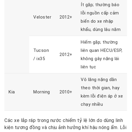
Ít gặp; thường báo
lỗi nguồn cấp cảm
Veloster
2012+
biến do xe nhập
khẩu, dùng lâu năm
Hiếm gặp; thường
Tucson
liên quan HECU/ESP,
2012+
/ ix35
không gây nặng lái
liên tục
Vô lăng nặng dần
theo thời gian, hay
Kia
Morning
2010+
kèm lỗi điện áp ở xe
chạy nhiều
Các xe lắp ráp trong nước chiếm tỷ lệ lớn do dùng linh
kiện tương đồng và chịu ảnh hưởng khí hậu nóng ẩm. Lỗi