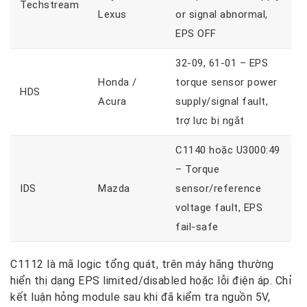
Techstream
Lexus
or signal abnormal,
EPS OFF
32-09, 61-01
– EPS
Honda /
torque sensor power
HDS
Acura
supply/signal fault,
trợ lực bị ngắt
C1140 hoặc U3000:49
– Torque
IDS
Mazda
sensor/reference
voltage fault,
EPS
fail-safe
C1112 là mã logic tổng quát, trên máy hãng thường
hiển thị dạng EPS limited/disabled hoặc lỗi điện áp. Chỉ
kết luận hỏng module sau khi đã kiểm tra nguồn 5V,