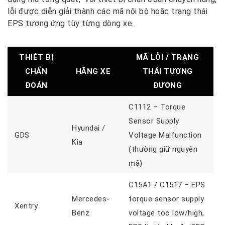
lỗi được diễn giải thành các mã nội bộ hoặc trạng thái
EPS tương ứng tùy từng dòng xe.
THIẾT BỊ
MÃ LỖI / TRẠNG
CHẨN
HÃNG XE
THÁI TƯƠNG
ĐOÁN
ĐƯƠNG
C1112
– Torque
Sensor Supply
Hyundai /
GDS
Voltage Malfunction
Kia
(thường
giữ nguyên
mã
)
C15A1 / C1517
– EPS
Mercedes-
torque sensor supply
Xentry
Benz
voltage too low/high,