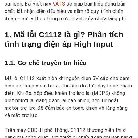
sai lệch. Bài viết này
VATS
sẽ giúp bạn hiểu đúng bản
chất lỗi, nhận diện dấu hiệu và nắm rõ quy trình chẩn
đoán – xử lý theo từng mức, tránh sửa chữa lãng phí.
1. Mã lỗi C1112 là gì? Phân tích
tình trạng điện áp High Input
1.1. Cơ chế truyền tín hiệu
Mã lỗi C1112 xuất hiện khi nguồn điện 5V cấp cho cảm
biến mô-men xoắn bị sai, thường do đứt dây hoặc chạm
điện. Khi đó, hộp điều khiển trợ lực lái (MDPS) không
biết người lái đang đánh lái bao nhiêu, nên tự ngắt
motor trợ lực để đảm bảo an toàn, khiến vô lăng nặng
và mất trợ lực.
Trên máy OBD-II phổ thông, C1112 thường hiển thị ở
dạng mã tổng quát, với thiết bị chẩn đoán chuyên hãng,