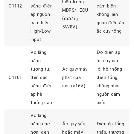
biến trong
C1112
sáng; điện
cảm biến,
MDPS/HECU
áp nguồn
không liên
(đường
cảm biến
quan điện áp
5V/8V)
High/Low
ắc quy tổng
input
Vô lăng
Đo điện áp
nặng
ắc quy cao;
tương tự,
Ắc quy/máy
lỗi hệ thống
C1101
đèn sạc
phát quá
điện tổng,
sáng; điện
sạc (>16V)
không phải
áp hệ
nguồn cảm
thống cao
biến
Vô lăng
nặng nhẹ
Ắc quy yếu
Điện áp tổng
hơn, đèn
hoặc máy
thấp, thường