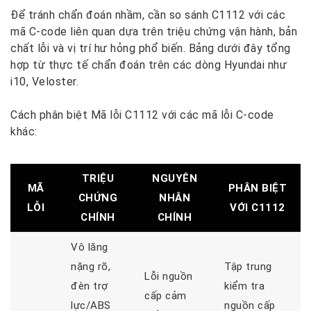
Để tránh chẩn đoán nhầm, cần so sánh C1112 với các
mã C-code liên quan dựa trên triệu chứng vận hành, bản
chất lỗi và vị trí hư hỏng phổ biến. Bảng dưới đây tổng
hợp từ thực tế chẩn đoán trên các dòng Hyundai như
i10, Veloster.
Cách phân biệt Mã lỗi C1112 với các mã lỗi C-code
khác:
TRIỆU
NGUYÊN
MÃ
PHÂN BIỆT
CHỨNG
NHÂN
LỖI
VỚI C1112
CHÍNH
CHÍNH
Vô lăng
nặng rõ,
Tập trung
Lỗi nguồn
đèn trợ
kiểm tra
cấp cảm
lực/ABS
nguồn cấp