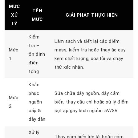
MỨC
TÊN
XỬ
GIẢI PHÁP THỰC HIỆN
MỨC
LÝ
Kiểm
Làm sạch và siết lại các điểm
tra –
Mức
mass, kiểm tra hoặc thay ắc quy
ổn định
1
kém chất lượng, xóa lỗi và chạy
điện
thử xác nhận.
tổng
Khắc
phục
Sửa chữa dây nguồn, dây cảm
Mức
nguồn
biến, thay cầu chì hoặc xử lý điểm
2
cấp &
sụt áp gây lệch nguồn 5V/8V.
dây dẫn
Xử lý
Thay cảm biến lực lái hoặc cảm