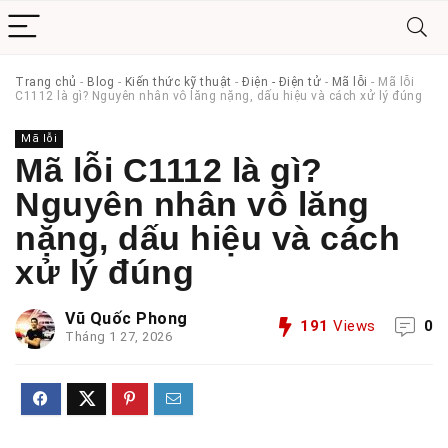
Trang chủ
-
Blog
-
Kiến thức kỹ thuật
-
Điện - Điện tử
-
Mã lỗi
-
Mã lỗi
C1112 là gì? Nguyên nhân vô lăng nặng, dấu hiệu và cách xử lý đúng
Mã lỗi
Mã lỗi C1112 là gì?
Nguyên nhân vô lăng
nặng, dấu hiệu và cách
xử lý đúng
Vũ Quốc Phong
191
Views
0
Tháng 1 27, 2026