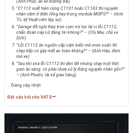
(Anh Phúc, lái xe đường dài)
“C1112 xuất hiện cùng C1101 hoặc C1102 thì nguyên
nhân nằm ở điện tổng hay trong module MDPS?” – (Anh
Trí, kỹ thuật viên tập sự)
“Garage đề nghị thay trọn cụm trợ lực lái vì lỗi C1112,
chẩn đoán này có đáng tin không?” – (Chị Mai, chủ xe
SUV)
“Lỗi C1112 do nguồn cấp cảm biến mô-men xoắn thì
chạy tiếp có gây mất an toàn không?” – (Anh Hậu, đam
mê xe)
“Sau khi xóa lỗi C1112 thì đèn tắt nhưng chạy một thời
gian lại sáng, có phải chưa xử lý đúng nguyên nhân gốc?”
– (Anh Phước, tài xế giao hàng)
… Đang cập nhật
Đặt câu hỏi cho VATS