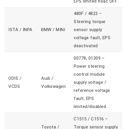
EPS limited hoặc OFF
480F / 4823
–
Steering torque
ISTA / INPA
BMW / MINI
sensor supply
voltage fault,
EPS
deactivated
00778, 01309
–
Power steering
control module
ODIS /
Audi /
supply voltage /
VCDS
Volkswagen
reference voltage
fault,
EPS
limited/disabled
C1515 / C1516
–
Toyota /
Torque sensor supply