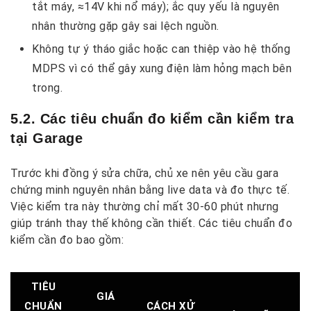
tắt máy, ≈14V khi nổ máy); ắc quy yếu là nguyên
nhân thường gặp gây sai lệch nguồn.
Không tự ý tháo giắc hoặc can thiệp vào hệ thống
MDPS vì có thể gây xung điện làm hỏng mạch bên
trong.
5.2. Các tiêu chuẩn đo kiểm cần kiểm tra
tại Garage
Trước khi đồng ý sửa chữa, chủ xe nên yêu cầu gara
chứng minh nguyên nhân bằng live data và đo thực tế.
Việc kiểm tra này thường chỉ mất 30-60 phút nhưng
giúp tránh thay thế không cần thiết.
Các tiêu chuẩn đo
kiểm cần đo bao gồm:
TIÊU
GIÁ
CHUẨN
CÁCH XỬ