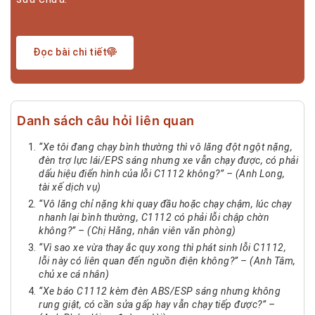
Đọc bài chi tiết
Danh sách câu hỏi liên quan
“Xe tôi đang chạy bình thường thì vô lăng đột ngột nặng,
đèn trợ lực lái/EPS sáng nhưng xe vẫn chạy được, có phải
dấu hiệu điển hình của lỗi C1112 không?” – (Anh Long,
tài xế dịch vụ)
“Vô lăng chỉ nặng khi quay đầu hoặc chạy chậm, lúc chạy
nhanh lại bình thường, C1112 có phải lỗi chập chờn
không?” – (Chị Hằng, nhân viên văn phòng)
“Vì sao xe vừa thay ắc quy xong thì phát sinh lỗi C1112,
lỗi này có liên quan đến nguồn điện không?” – (Anh Tâm,
chủ xe cá nhân)
“Xe báo C1112 kèm đèn ABS/ESP sáng nhưng không
rung giật, có cần sửa gấp hay vẫn chạy tiếp được?” –