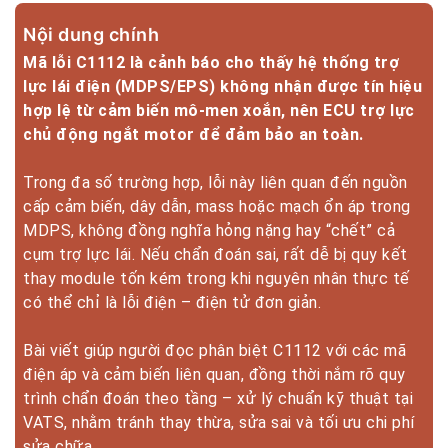
Nội dung chính
Mã lỗi C1112 là cảnh báo cho thấy hệ thống trợ
lực lái điện (MDPS/EPS) không nhận được tín hiệu
hợp lệ từ cảm biến mô-men xoắn, nên ECU trợ lực
chủ động ngắt motor để đảm bảo an toàn.
Trong đa số trường hợp, lỗi này liên quan đến nguồn
cấp cảm biến, dây dẫn, mass hoặc mạch ổn áp trong
MDPS, không đồng nghĩa hỏng nặng hay “chết” cả
cụm trợ lực lái. Nếu chẩn đoán sai, rất dễ bị quy kết
thay module tốn kém trong khi nguyên nhân thực tế
có thể chỉ là lỗi điện – điện tử đơn giản.
Bài viết giúp người đọc phân biệt C1112 với các mã
điện áp và cảm biến liên quan, đồng thời nắm rõ quy
trình chẩn đoán theo tầng – xử lý chuẩn kỹ thuật tại
VATS, nhằm tránh thay thừa, sửa sai và tối ưu chi phí
sửa chữa.