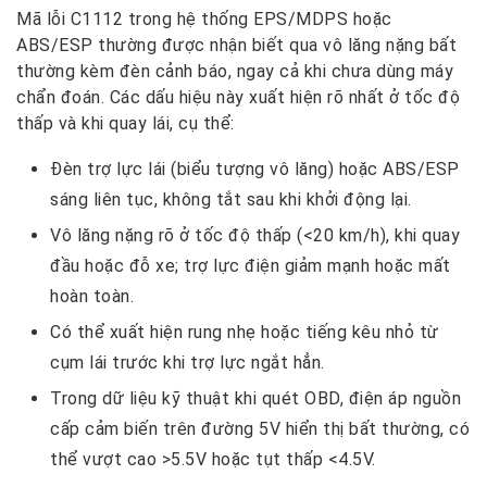
Mã lỗi C1112 trong hệ thống EPS/MDPS hoặc
ABS/ESP thường được nhận biết qua vô lăng nặng bất
thường kèm đèn cảnh báo, ngay cả khi chưa dùng máy
chẩn đoán. Các dấu hiệu này xuất hiện rõ nhất ở tốc độ
thấp và khi quay lái, cụ thể:
Đèn trợ lực lái (biểu tượng vô lăng) hoặc ABS/ESP
sáng liên tục, không tắt sau khi khởi động lại.
Vô lăng nặng rõ ở tốc độ thấp (<20 km/h), khi quay
đầu hoặc đỗ xe; trợ lực điện giảm mạnh hoặc mất
hoàn toàn.
Có thể xuất hiện rung nhẹ hoặc tiếng kêu nhỏ từ
cụm lái trước khi trợ lực ngắt hẳn.
Trong dữ liệu kỹ thuật khi quét OBD, điện áp nguồn
cấp cảm biến trên đường 5V hiển thị bất thường, có
thể vượt cao >5.5V hoặc tụt thấp <4.5V.