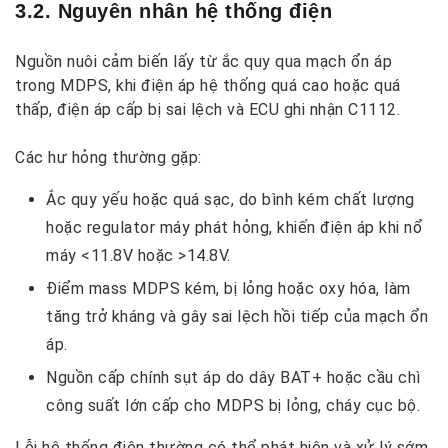
3.2. Nguyên nhân hệ thống điện
Nguồn nuôi cảm biến lấy từ ắc quy qua mạch ổn áp
trong MDPS, khi điện áp hệ thống quá cao hoặc quá
thấp, điện áp cấp bị sai lệch và ECU ghi nhận C1112.
Các hư hỏng thường gặp:
Ắc quy yếu hoặc quá sạc, do bình kém chất lượng
hoặc regulator máy phát hỏng, khiến điện áp khi nổ
máy <11.8V hoặc >14.8V.
Điểm mass MDPS kém, bị lỏng hoặc oxy hóa, làm
tăng trở kháng và gây sai lệch hồi tiếp của mạch ổn
áp.
Nguồn cấp chính sụt áp do dây BAT+ hoặc cầu chì
công suất lớn cấp cho MDPS bị lỏng, cháy cục bộ.
Lỗi hệ thống điện thường có thể phát hiện và xử lý sớm.