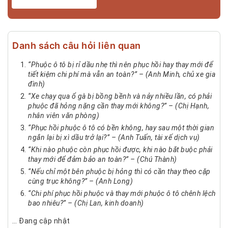
Danh sách câu hỏi liên quan
“Phuộc ô tô bị rỉ dầu nhẹ thì nên phục hồi hay thay mới để
tiết kiệm chi phí mà vẫn an toàn?” – (Anh Minh, chủ xe gia
đình)
“Xe chạy qua ổ gà bị bồng bềnh và nảy nhiều lần, có phải
phuộc đã hỏng nặng cần thay mới không?” – (Chị Hạnh,
nhân viên văn phòng)
“Phục hồi phuộc ô tô có bền không, hay sau một thời gian
ngắn lại bị xì dầu trở lại?” – (Anh Tuấn, tài xế dịch vụ)
“Khi nào phuộc còn phục hồi được, khi nào bắt buộc phải
thay mới để đảm bảo an toàn?” – (Chú Thành)
“Nếu chỉ một bên phuộc bị hỏng thì có cần thay theo cặp
cùng trục không?” – (Anh Long)
“Chi phí phục hồi phuộc và thay mới phuộc ô tô chênh lệch
bao nhiêu?” – (Chị Lan, kinh doanh)
… Đang cập nhật