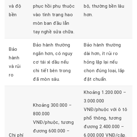
và độ
phục hồi phụ thuộc
bộ, thường bền lâu
bền
vào tình trạng hao
hơn.
mòn ban đầu lẫn
tay nghề sửa chữa.
Bảo hành thường
Bảo hành thường
Bảo
ngắn hơn, có nguy
dài hơn, ít rủi ro
hành
cơ tái xì dầu nếu
hỏng lặp lại nếu
và rủi
chi tiết bên trong
chọn đúng loại, lắp
ro
đã mòn sâu.
đặt chuẩn.
Khoảng 1.200.000 –
3.000.000
Khoảng 300.000 –
VNĐ/phuộc với ô tô
800.000
phổ thông, tương
VNĐ/phuộc, tương
đương 2.400.000 –
đương 600.000 –
Chi phí
6.000.000 VNĐ/cặp.