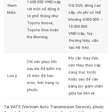
1.600.000 VNĐ/cặp
tham
Với SUV, dòng cao
với một số dòng ô
khảo
cấp, chi phí có thể
tô phổ thông như
khoảng 4.000.000 –
Toyota Innova,
10.000.000
Toyota Vios hoặc
VNĐ/cặp, tùy
Kia Morning.
thương hiệu, cấu
tạo hệ treo.
Khi cần thay mới,
Chỉ nên phục hồi
nên thay theo cặp
sau khi đã kiểm tra
cùng trục trước
Lưu ý
rõ mức độ hao
hoặc sau để cân
mòn, tình trạng ty
bằng lực giảm chấn
phuộc.
giữa hai bên xe.
Tại VATS (Vietnam Auto Transmission Service), phuộc