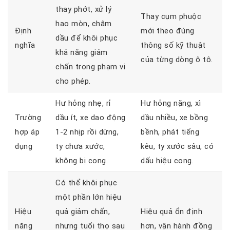
thay phớt, xử lý
Thay cụm phuộc
hao mòn, châm
Định
mới theo đúng
dầu để khôi phục
nghĩa
thông số kỹ thuật
khả năng giảm
của từng dòng ô tô.
chấn trong phạm vi
cho phép.
Hư hỏng nhẹ, rỉ
Hư hỏng nặng, xì
Trường
dầu ít, xe dao động
dầu nhiều, xe bồng
hợp áp
1-2 nhịp rồi dừng,
bềnh, phát tiếng
dụng
ty chưa xước,
kêu, ty xước sâu, có
không bị cong.
dấu hiệu cong.
Có thể khôi phục
một phần lớn hiệu
Hiệu
quả giảm chấn,
Hiệu quả ổn định
năng
nhưng tuổi thọ sau
hơn, vận hành đồng