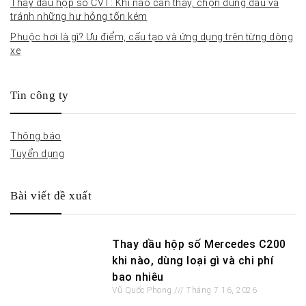
Thay dầu hộp số CVT: Khi nào cần thay, chọn đúng dầu và
tránh những hư hỏng tốn kém
Phuộc hơi là gì? Ưu điểm, cấu tạo và ứng dụng trên từng dòng
xe
Tin công ty
Thông báo
Tuyển dụng
Bài viết đề xuất
Thay dầu hộp số Mercedes C200
khi nào, dùng loại gì và chi phí
bao nhiêu
Vũ Quốc Phong
Tháng 7 16, 2026