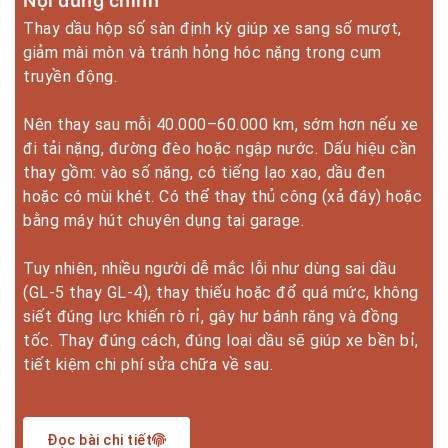
Nội dung chính
Thay dầu hộp số sàn định kỳ giúp xe sang số mượt,
giảm mài mòn và tránh hỏng hóc nặng trong cụm
truyền động.
Nên thay sau mỗi 40.000–60.000 km, sớm hơn nếu xe
đi tải nặng, đường đèo hoặc ngập nước. Dấu hiệu cần
thay gồm: vào số nặng, có tiếng lạo xạo, dầu đen
hoặc có mùi khét. Có thể thay thủ công (xả đáy) hoặc
bằng máy hút chuyên dụng tại garage.
Tuy nhiên, nhiều người dễ mắc lỗi như dùng sai dầu
(GL-5 thay GL-4), thay thiếu hoặc đổ quá mức, không
siết đúng lực khiến rò rỉ, gây hư bánh răng và đồng
tốc. Thay đúng cách, đúng loại dầu sẽ giúp xe bền bỉ,
tiết kiệm chi phí sửa chữa về sau.
Đọc bài chi tiết