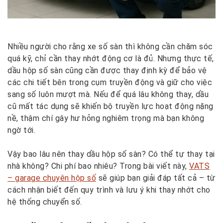
Nhiều người cho rằng xe số sàn thì không cần chăm sóc
quá kỹ, chỉ cần thay nhớt động cơ là đủ. Nhưng thực tế,
dầu hộp số sàn cũng cần được thay định kỳ để bảo vệ
các chi tiết bên trong cụm truyền động và giữ cho việc
sang số luôn mượt mà. Nếu để quá lâu không thay, dầu
cũ mất tác dụng sẽ khiến bộ truyền lực hoạt động nặng
nề, thậm chí gây hư hỏng nghiêm trọng mà bạn không
ngờ tới.
Vậy bao lâu nên thay dầu hộp số sàn? Có thể tự thay tại
nhà không? Chi phí bao nhiêu? Trong bài viết này,
VATS
– garage chuyên hộp số
sẽ giúp bạn giải đáp tất cả – từ
cách nhận biết đến quy trình và lưu ý khi thay nhớt cho
hệ thống chuyển số.