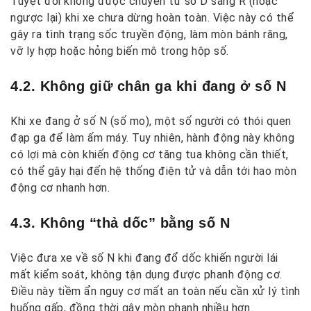
Tuyệt đối không được chuyển từ số D sang R (hoặc
ngược lại) khi xe chưa dừng hoàn toàn. Việc này có thể
gây ra tình trạng sốc truyền động, làm mòn bánh răng,
vỡ ly hợp hoặc hỏng biến mô trong hộp số.
4.2. Không giữ chân ga khi đang ở số N
Khi xe đang ở số N (số mo), một số người có thói quen
đạp ga để làm ấm máy. Tuy nhiên, hành động này không
có lợi mà còn khiến động cơ tăng tua không cần thiết,
có thể gây hại đến hệ thống điện tử và dẫn tới hao mòn
động cơ nhanh hơn.
4.3. Không “thả dốc” bằng số N
Việc đưa xe về số N khi đang đổ dốc khiến người lái
mất kiểm soát, không tận dụng được phanh động cơ.
Điều này tiềm ẩn nguy cơ mất an toàn nếu cần xử lý tình
huống gấp, đồng thời gây mòn phanh nhiều hơn.