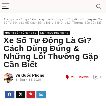
Trang chủ
-
Blog
-
Cẩm nang người dùng
-
Hướng dẫn sử dụng xe
-
Xe
Số Tự Động Là Gì? Cách Dùng Đúng & Những Lỗi Thường Gặp Cần Biết
Hướng dẫn sử dụng xe
Kiến thức phổ thông
Xe Số Tự Động Là Gì?
Cách Dùng Đúng &
Những Lỗi Thường Gặp
Cần Biết
Vũ Quốc Phong
200
Views
0
Tháng 4 14, 2025