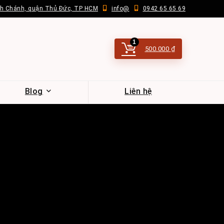
nh Chánh, quận Thủ Đức, TP HCM
info@
0942 65 65 69
1
500.000
₫
Blog
Liên hệ