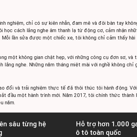
inh nghiệm, chỉ có sự kiên nhẫn, đam mê và đôi bàn tay không
Tôi học cách lắng nghe âm thanh lạ từ động cơ, cảm nhận nhữ
t. Mỗi lần sửa được một chiếc xe, tôi không chỉ cảm thấy h
ng một không gian chật hẹp, với những công cụ đơn sơ, và t
 lắng nghe. Những năm tháng miệt mài với nghề không chỉ giú
o đổi và trải nghiệm thực tế đã thôi thúc tôi hành động. V
ắt đầu một hành trình mới. Năm 2017, tôi chính thức thành l
ều năm.
ên sâu từng hệ
Hỗ trợ hơn 1.000 g
g
ô tô toàn quốc