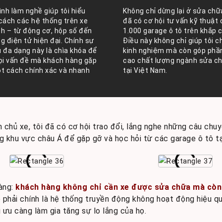
ình làm nghề giúp tôi hiểu
Không chỉ dừng lại ở sửa chữa
cách các hệ thống trên xe
đã có cơ hội tư vấn kỹ thuật
h – từ động cơ, hộp số đến
1.000 garage ô tô trên khắp 
g điện tử hiện đại. Chính sự
Điều này không chỉ giúp tôi c
 đa dạng này là chìa khóa để
kinh nghiệm mà còn góp phầ
ọi vấn đề mà khách hàng gặp
cao chất lượng ngành sửa ch
t cách chính xác và nhanh
tại Việt Nam.
 chủ xe, tôi đã có cơ hội trao đổi, lắng nghe những câu chu
ng khu vực châu Á để gặp gỡ và học hỏi từ các garage ô tô tạ
ràng:
khách hàng không chỉ cần xe được sửa chữa mà còn
p phải chính là hệ thống truyền động không hoạt động hiệu qu
i ưu càng làm gia tăng sự lo lắng của họ.