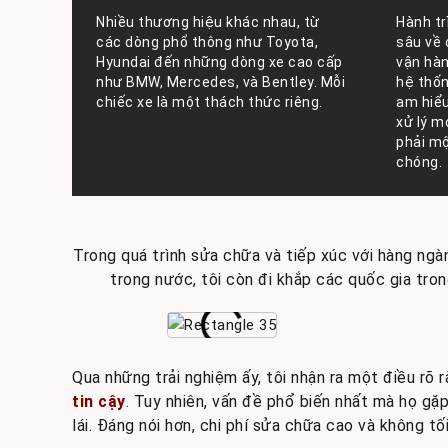
Nhiều thương hiệu khác nhau, từ
Hành tr
các dòng phổ thông như Toyota,
sâu về 
Hyundai đến những dòng xe cao cấp
vận hàn
như BMW, Mercedes, và Bentley. Mỗi
hệ thốn
chiếc xe là một thách thức riêng.
am hiểu
xử lý m
phải mộ
chóng.
Trong quá trình sửa chữa và tiếp xúc với hàng ngàn
trong nước, tôi còn đi khắp các quốc gia tro
Qua những trải nghiệm ấy, tôi nhận ra một điều rõ 
tin cậy
. Tuy nhiên, vấn đề phổ biến nhất mà họ gặ
lái. Đáng nói hơn, chi phí sửa chữa cao và không tố