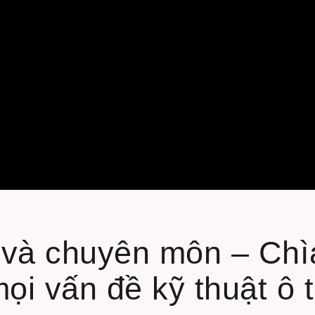
à chuyên môn – Chìa
ọi vấn đề kỹ thuật ô 