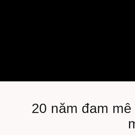
20 năm đam mê v
m