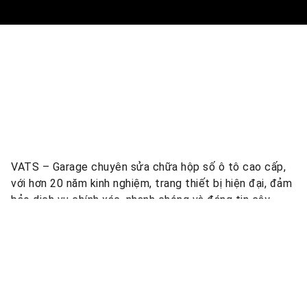
VATS – Garage chuyên sửa chữa hộp số ô tô cao cấp,
với hơn 20 năm kinh nghiệm, trang thiết bị hiện đại, đảm
bảo dịch vụ chính xác, nhanh chóng và đáng tin cậy.
Về VATS
Dịch vụ
Kiến thức
Giới thiệu
Sửa chữa hộp
Kiến thức kỹ
số
thuật
Cửa hàng