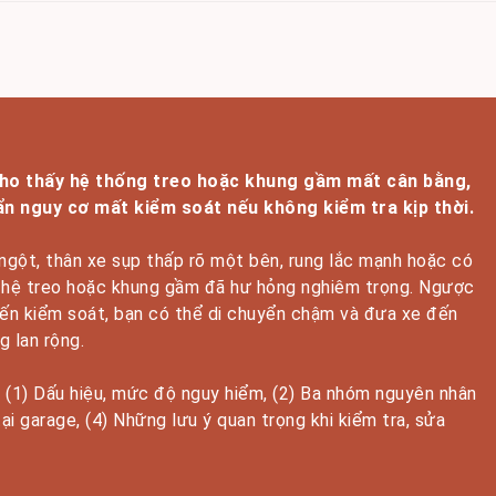
cho thấy hệ thống treo hoặc khung gầm mất cân bằng,
 ẩn nguy cơ mất kiểm soát nếu không kiểm tra kịp thời.
 ngột, thân xe sụp thấp rõ một bên, rung lắc mạnh hoặc có
ệu hệ treo hoặc khung gầm đã hư hỏng nghiêm trọng. Ngược
 đến kiểm soát, bạn có thể di chuyển chậm và đưa xe đến
g lan rộng.
h: (1) Dấu hiệu, mức độ nguy hiểm, (2) Ba nhóm nguyên nhân
tại garage, (4) Những lưu ý quan trọng khi kiểm tra, sửa