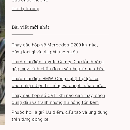
Sửa chữa thực tế
Tin thị trường
Bài viết mới nhất
Thay dầu hộp số Mercedes C200 khi nào,
dùng loại gì và chi phí bao nhiêu
Thước lái điện Toyota Camry: Các lỗi thường
gặp, quy trình chẩn đoán và chi phí sửa chữa
Thước lái điện BMW: Công nghệ trợ lực lái,
cách nhận diện hư hỏng và chi phí sửa chữa.
Thay dầu hộp số CVT: Khi nào cần thay, chọn
đúng dầu và tránh những hư hỏng tốn kém
Phuộc hơi là gì? Ưu điểm, cấu tạo và ứng dụng
trên từng dòng xe