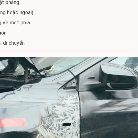
mặt phẳng
ng hoặc ngoài)
g về một phía
hơn
i di chuyển