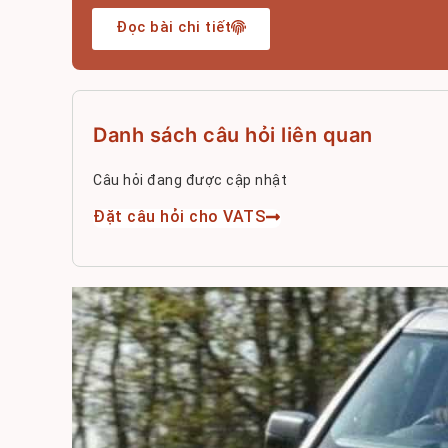
Đọc bài chi tiết
Danh sách câu hỏi liên quan
Câu hỏi đang được cập nhật
Đặt câu hỏi cho VATS