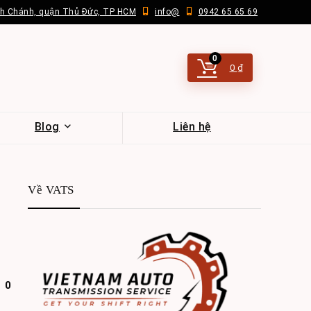
nh Chánh, quận Thủ Đức, TP HCM
info@
0942 65 65 69
0
0
₫
Blog
Liên hệ
Về VATS
0