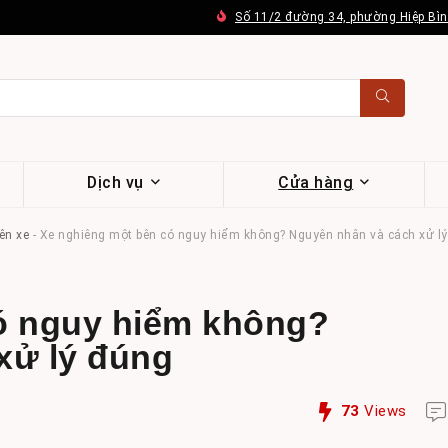
Số 11/2 đường 34, phường Hiệp Bì
Dịch vụ
Cửa hàng
ên xe
-
Xe nghiêng một bên có nguy hiểm không? Nguyên nhân và cách xử lý
ó nguy hiểm không?
xử lý đúng
73
Views