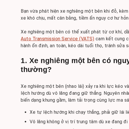
Bạn vừa phát hiện xe nghiêng một bên khi đỗ, kèm c
xe khó chịu, mất cân bằng, tiềm ẩn nguy cơ hư hỏng
Xe nghiêng một bên có thể xuất phát từ cơ khí, dầ
Auto Transmission Service (VATS)
cam kết cung cấp
hành ổn định, an toàn, kéo dài tuổi thọ, tránh sửa s
1. Xe nghiêng một bên có nguy
thường?
Xe nghiêng một bên (nhao lái) xảy ra khi lực kéo 
lệch hướng dù vô lăng đang giữ thẳng. Nguyên nhân
biến dạng khung gầm, làm tải trọng cùng lực ma s
Xe tự lệch hướng khi chạy thẳng, phải giữ lái l
Vô lăng không ở vị trí trung tâm dù xe đang đi