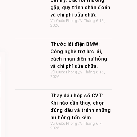
Camry: Các lỗi thường
gặp, quy trình chẩn đoán
và chi phí sửa chữa
Vũ Quốc Phong
Tháng 6 15,
2026
Thước lái điện BMW:
Công nghệ trợ lực lái,
cách nhận diện hư hỏng
và chi phí sửa chữa.
Vũ Quốc Phong
Tháng 6 15,
2026
Thay dầu hộp số CVT:
Khi nào cần thay, chọn
đúng dầu và tránh những
hư hỏng tốn kém
Vũ Quốc Phong
Tháng 6 7,
2026