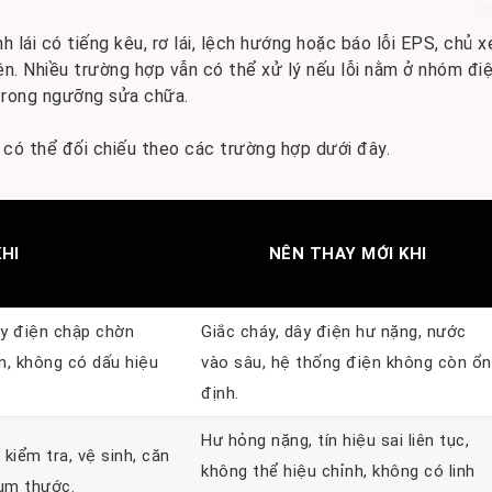
h lái có tiếng kêu, rơ lái, lệch hướng hoặc báo lỗi EPS, chủ x
ện. Nhiều trường hợp vẫn có thể xử lý nếu lỗi nằm ở nhóm điệ
 trong ngưỡng sửa chữa.
có thể đối chiếu theo các trường hợp dưới đây.
HI
NÊN THAY MỚI KHI
ây điện chập chờn
Giắc cháy, dây điện hư nặng, nước
n, không có dấu hiệu
vào sâu, hệ thống điện không còn ổn
định.
Hư hỏng nặng, tín hiệu sai liên tục,
 kiểm tra, vệ sinh, căn
không thể hiệu chỉnh, không có linh
cụm thước.