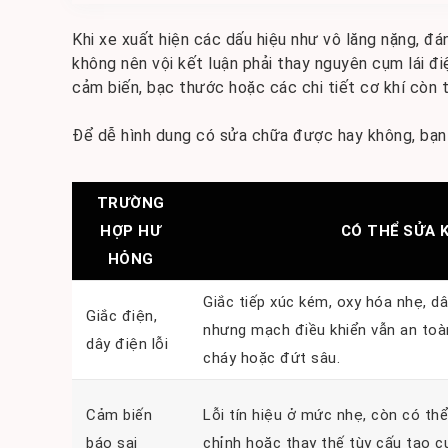
Khi xe xuất hiện các dấu hiệu như vô lăng nặng, đán
không nên vội kết luận phải thay nguyên cụm lái đi
cảm biến, bạc thước hoặc các chi tiết cơ khí còn
Để dễ hình dung có sửa chữa được hay không, bạn 
TRƯỜNG
HỢP HƯ
CÓ THỂ SỬA K
HỎNG
Giắc tiếp xúc kém, oxy hóa nhẹ, d
Giắc điện,
nhưng mạch điều khiển vẫn an toà
dây điện lỗi
cháy hoặc đứt sâu.
Cảm biến
Lỗi tín hiệu ở mức nhẹ, còn có thể
báo sai
chỉnh hoặc thay thế tùy cấu tạo 