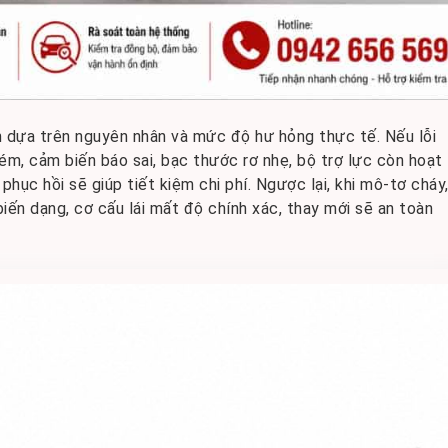
n dựa trên nguyên nhân và mức độ hư hỏng thực tế. Nếu lỗi
ém, cảm biến báo sai, bạc thước rơ nhẹ, bộ trợ lực còn hoạt
hục hồi sẽ giúp tiết kiệm chi phí. Ngược lại, khi mô-tơ cháy
iến dạng, cơ cấu lái mất độ chính xác, thay mới sẽ an toàn