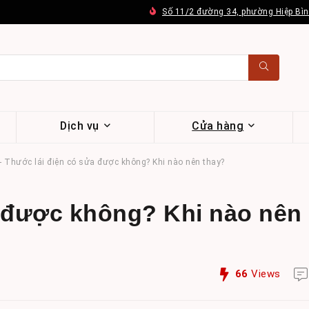
Số 11/2 đường 34, phường Hiệp Bì
Dịch vụ
Cửa hàng
-
Thước lái điện có sửa được không? Khi nào nên thay?
a được không? Khi nào nên
66
Views