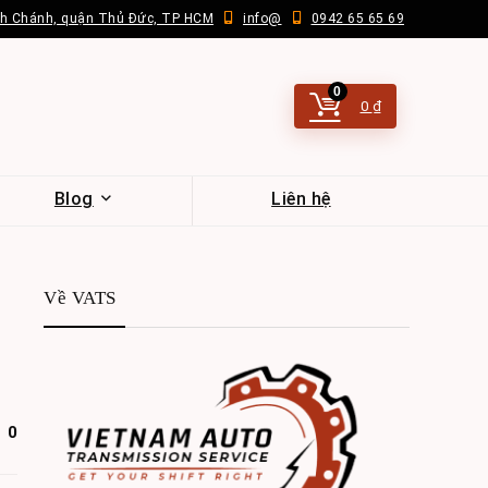
nh Chánh, quận Thủ Đức, TP HCM
info@
0942 65 65 69
0
0
₫
Blog
Liên hệ
Về VATS
0