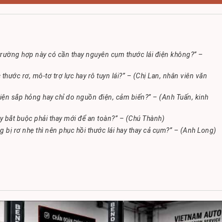
trường hợp này có cần thay nguyên cụm thước lái điện không?” –
c thước rơ, mô-tơ trợ lực hay rô tuyn lái?” – (Chị Lan, nhân viên văn
i điện sắp hỏng hay chỉ do nguồn điện, cảm biến?” – (Anh Tuấn, kinh
y bắt buộc phải thay mới để an toàn?” – (Chú Thành)
 bị rơ nhẹ thì nên phục hồi thước lái hay thay cả cụm?” – (Anh Long)