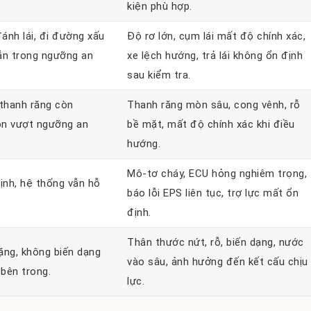
kiện phù hợp.
ánh lái, đi đường xấu
Độ rơ lớn, cụm lái mất độ chính xác,
ẫn trong ngưỡng an
xe lệch hướng, trả lái không ổn định
sau kiểm tra.
 thanh răng còn
Thanh răng mòn sâu, cong vênh, rỗ
òn vượt ngưỡng an
bề mặt, mất độ chính xác khi điều
hướng.
Mô-tơ cháy, ECU hỏng nghiêm trọng,
nh, hệ thống vẫn hỗ
báo lỗi EPS liên tục, trợ lực mất ổn
định.
Thân thước nứt, rỗ, biến dạng, nước
ặng, không biến dạng
vào sâu, ảnh hưởng đến kết cấu chịu
bên trong.
lực.