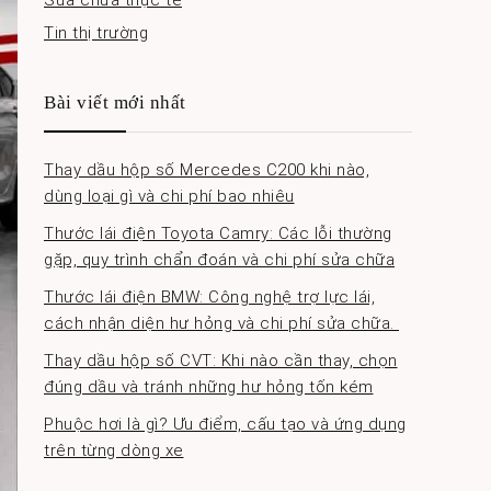
Sửa chữa thực tế
Tin thị trường
Bài viết mới nhất
Thay dầu hộp số Mercedes C200 khi nào,
dùng loại gì và chi phí bao nhiêu
Thước lái điện Toyota Camry: Các lỗi thường
gặp, quy trình chẩn đoán và chi phí sửa chữa
Thước lái điện BMW: Công nghệ trợ lực lái,
cách nhận diện hư hỏng và chi phí sửa chữa.
Thay dầu hộp số CVT: Khi nào cần thay, chọn
đúng dầu và tránh những hư hỏng tốn kém
Phuộc hơi là gì? Ưu điểm, cấu tạo và ứng dụng
trên từng dòng xe