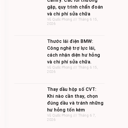
Camry: Các lỗi thường
gặp, quy trình chẩn đoán
và chi phí sửa chữa
Vũ Quốc Phong
Tháng 6 15,
2026
Thước lái điện BMW:
Công nghệ trợ lực lái,
cách nhận diện hư hỏng
và chi phí sửa chữa.
Vũ Quốc Phong
Tháng 6 15,
2026
Thay dầu hộp số CVT:
Khi nào cần thay, chọn
đúng dầu và tránh những
hư hỏng tốn kém
Vũ Quốc Phong
Tháng 6 7,
2026