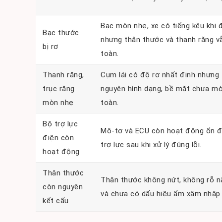
Bạc mòn nhẹ, xe có tiếng kêu khi đ
Bạc thước
nhưng thân thước và thanh răng v
bị rơ
toàn.
Thanh răng,
Cụm lái có độ rơ nhất định nhưng
trục răng
nguyên hình dạng, bề mặt chưa m
mòn nhẹ
toàn.
Bộ trợ lực
Mô-tơ và ECU còn hoạt động ổn đị
điện còn
trợ lực sau khi xử lý đúng lỗi.
hoạt động
Thân thước
Thân thước không nứt, không rỗ n
còn nguyên
và chưa có dấu hiệu ẩm xâm nhập 
kết cấu