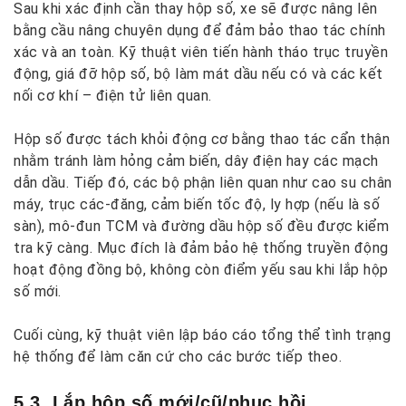
Sau khi xác định cần thay hộp số, xe sẽ được nâng lên
bằng cầu nâng chuyên dụng để đảm bảo thao tác chính
xác và an toàn. Kỹ thuật viên tiến hành tháo trục truyền
động, giá đỡ hộp số, bộ làm mát dầu nếu có và các kết
nối cơ khí – điện tử liên quan.
Hộp số được tách khỏi động cơ bằng thao tác cẩn thận
nhằm tránh làm hỏng cảm biến, dây điện hay các mạch
dẫn dầu. Tiếp đó, các bộ phận liên quan như cao su chân
máy, trục các-đăng, cảm biến tốc độ, ly hợp (nếu là số
sàn), mô-đun TCM và đường dầu hộp số đều được kiểm
tra kỹ càng. Mục đích là đảm bảo hệ thống truyền động
hoạt động đồng bộ, không còn điểm yếu sau khi lắp hộp
số mới.
Cuối cùng, kỹ thuật viên lập báo cáo tổng thể tình trạng
hệ thống để làm căn cứ cho các bước tiếp theo.
5.3. Lắp hộp số mới/cũ/phục hồi