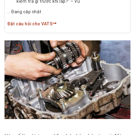
kiểm tra gì trước khi lắp?” – Vũ
… Đang cập nhật
Đặt câu hỏi cho VATS