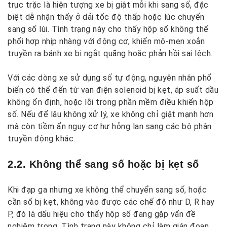
trục trặc là hiện tượng xe bị giật mỗi khi sang số, đặc
biệt dễ nhận thấy ở dải tốc độ thấp hoặc lúc chuyển
sang số lùi. Tình trạng này cho thấy hộp số không thể
phối hợp nhịp nhàng với động cơ, khiến mô-men xoắn
truyền ra bánh xe bị ngắt quãng hoặc phản hồi sai lệch.
Với các dòng xe sử dụng số tự động, nguyên nhân phổ
biến có thể đến từ van điện solenoid bị kẹt, áp suất dầu
không ổn định, hoặc lỗi trong phần mềm điều khiển hộp
số. Nếu để lâu không xử lý, xe không chỉ giật mạnh hơn
mà còn tiềm ẩn nguy cơ hư hỏng lan sang các bộ phận
truyền động khác.
2.2. Không thể sang số hoặc bị kẹt số
Khi đạp ga nhưng xe không thể chuyển sang số, hoặc
cần số bị kẹt, không vào được các chế độ như D, R hay
P, đó là dấu hiệu cho thấy hộp số đang gặp vấn đề
nghiêm trọng. Tình trạng này không chỉ làm gián đoạn