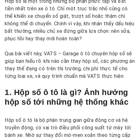
Hộp số là một trong những bộ phận phức tạp và đắt
tiền nhất trên xe ô tô. Chỉ một trục trặc nhỏ cũng có
thể khiến xe chuyển số giật, trượt số hoặc thậm chí
không thể di chuyển. Chính vì vậy, khi nhận thấy dấu hiệu
bất thường, nhiều chủ xe đứng giữa lựa chọn: nên sửa,
phục hồi hay thay mới hoàn toàn?
Qua bài viết này, VATS – Garage ô tô chuyên hộp số sẽ
giúp bạn hiểu rõ: khi nào cần thay hộp số, các phương án
thay thế đang có trên thị trường, chi phí thực tế cho
từng loại xe, và quy trình chuẩn mà VATS thực hiện.
1. Hộp số ô tô là gì? Ảnh hưởng
hộp số tới những hệ thống khác
Hộp số ô tô là bộ phận trung gian giữa động cơ và hệ
truyền động, có vai trò điều phối công suất từ máy tới
bánh xe. Nhờ sự thay đổi mô-men xoắn theo từng cấp