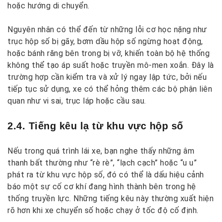
hoặc hướng di chuyển.
Nguyên nhân có thể đến từ những lỗi cơ học nặng như
trục hộp số bị gãy, bơm dầu hộp số ngừng hoạt động,
hoặc bánh răng bên trong bị vỡ, khiến toàn bộ hệ thống
không thể tạo áp suất hoặc truyền mô-men xoắn. Đây là
trường hợp cần kiểm tra và xử lý ngay lập tức, bởi nếu
tiếp tục sử dụng, xe có thể hỏng thêm các bộ phận liên
quan như vi sai, trục láp hoặc cầu sau.
2.4. Tiếng kêu lạ từ khu vực hộp số
Nếu trong quá trình lái xe, bạn nghe thấy những âm
thanh bất thường như “rè rè”, “lạch cạch” hoặc “u u”
phát ra từ khu vực hộp số, đó có thể là dấu hiệu cảnh
báo một sự cố cơ khí đang hình thành bên trong hệ
thống truyền lực. Những tiếng kêu này thường xuất hiện
rõ hơn khi xe chuyển số hoặc chạy ở tốc độ cố định.