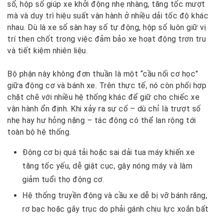
số, hộp số giúp xe khởi động nhẹ nhàng, tăng tốc mượt
mà và duy trì hiệu suất vận hành ở nhiều dải tốc độ khác
nhau. Dù là xe số sàn hay số tự động, hộp số luôn giữ vị
trí then chốt trong việc đảm bảo xe hoạt động trơn tru
và tiết kiệm nhiên liệu.
Bộ phận này không đơn thuần là một “cầu nối cơ học”
giữa động cơ và bánh xe. Trên thực tế, nó còn phối hợp
chặt chẽ với nhiều hệ thống khác để giữ cho chiếc xe
vận hành ổn định. Khi xảy ra sự cố – dù chỉ là trượt số
nhẹ hay hư hỏng nặng – tác động có thể lan rộng tới
toàn bộ hệ thống.
Động cơ bị quá tải hoặc sai dải tua máy khiến xe
tăng tốc yếu, dễ giật cục, gây nóng máy và làm
giảm tuổi thọ động cơ.
Hệ thống truyền động và cầu xe dễ bị vỡ bánh răng,
rơ bạc hoặc gãy trục do phải gánh chịu lực xoắn bất