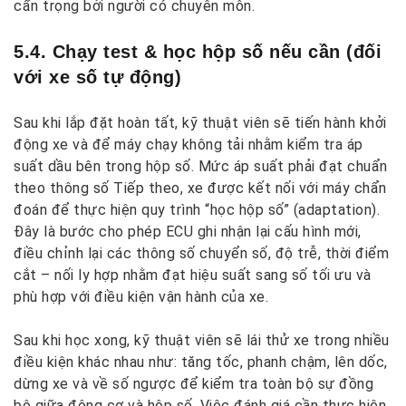
cẩn trọng bởi người có chuyên môn.
5.4. Chạy test & học hộp số nếu cần (đối
với xe số tự động)
Sau khi lắp đặt hoàn tất, kỹ thuật viên sẽ tiến hành khởi
động xe và để máy chạy không tải nhằm kiểm tra áp
suất dầu bên trong hộp số. Mức áp suất phải đạt chuẩn
theo thông số Tiếp theo, xe được kết nối với máy chẩn
đoán để thực hiện quy trình “học hộp số” (adaptation).
Đây là bước cho phép ECU ghi nhận lại cấu hình mới,
điều chỉnh lại các thông số chuyển số, độ trễ, thời điểm
cắt – nối ly hợp nhằm đạt hiệu suất sang số tối ưu và
phù hợp với điều kiện vận hành của xe.
Sau khi học xong, kỹ thuật viên sẽ lái thử xe trong nhiều
điều kiện khác nhau như: tăng tốc, phanh chậm, lên dốc,
dừng xe và về số ngược để kiểm tra toàn bộ sự đồng
bộ giữa động cơ và hộp số. Việc đánh giá cần thực hiện