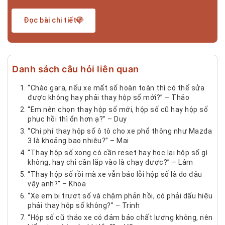
Đọc bài chi tiết
Danh sách câu hỏi liên quan
“Chào gara, nếu xe mất số hoàn toàn thì có thể sửa
được không hay phải thay hộp số mới?” – Thảo
“Em nên chọn thay hộp số mới, hộp số cũ hay hộp số
phục hồi thì ổn hơn ạ?” – Duy
“Chi phí thay hộp số ô tô cho xe phổ thông như Mazda
3 là khoảng bao nhiêu?” – Mai
“Thay hộp số xong có cần reset hay học lại hộp số gì
không, hay chỉ cần lắp vào là chạy được?” – Lâm
“Thay hộp số rồi mà xe vẫn báo lỗi hộp số là do đâu
vậy anh?” – Khoa
“Xe em bị trượt số và chậm phản hồi, có phải dấu hiệu
phải thay hộp số không?” – Trinh
“Hộp số cũ tháo xe có đảm bảo chất lượng không, nên