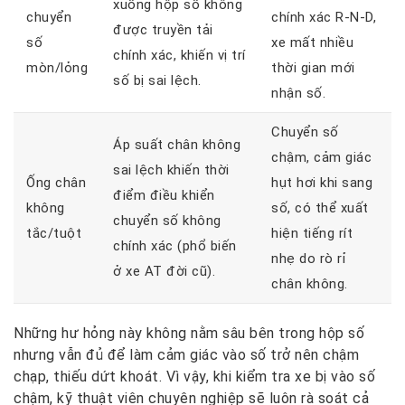
xuống hộp số không
chuyển
chính xác R-N-D,
được truyền tải
số
xe mất nhiều
chính xác, khiến vị trí
mòn/lỏng
thời gian mới
số bị sai lệch.
nhận số.
Chuyển số
Áp suất chân không
chậm, cảm giác
sai lệch khiến thời
Ống chân
hụt hơi khi sang
điểm điều khiển
không
số, có thể xuất
chuyển số không
tắc/tuột
hiện tiếng rít
chính xác (phổ biến
nhẹ do rò rỉ
ở xe AT đời cũ).
chân không.
Những hư hỏng này không nằm sâu bên trong hộp số
nhưng vẫn đủ để làm cảm giác vào số trở nên chậm
chạp, thiếu dứt khoát. Vì vậy, khi kiểm tra xe bị vào số
chậm, kỹ thuật viên chuyên nghiệp sẽ luôn rà soát cả