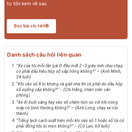
tu tốn kém về sau.
Đọc bài chi tiết
Danh sách câu hỏi liên quan
“Xe của tôi mỗi lần gài D đều mất 2–3 giây mới chịu chạy,
có phải dấu hiệu hộp số sắp hỏng không?” – (Anh Minh,
34 tuổi)
“Khi vào số R bị khựng và giật nhẹ thì có phải do dầu hộp
số xuống cấp không?” – (Chị Hằng, nhân viên văn
phòng)
“Xe đi buổi sáng hay vào số chậm hơn so với khi nóng
máy có bình thường không?” – (Anh Long, chạy xe nội
thành)
“Tiếng lạch cạch xuất hiện mỗi khi vào số 1 hoặc số lùi có
phải đồng tốc bị mòn không?” – (Cô Lan, 60 tuổi)