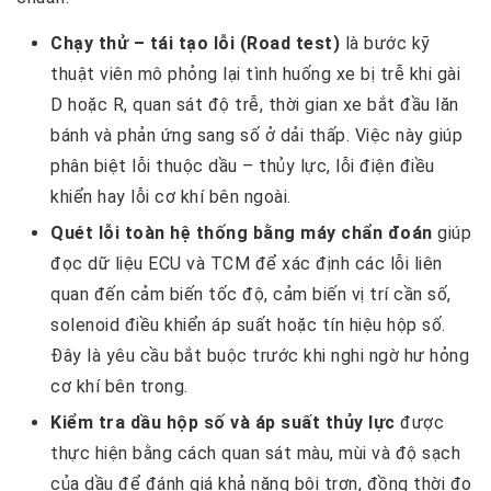
Chạy thử – tái tạo lỗi (Road test)
là bước kỹ
thuật viên mô phỏng lại tình huống xe bị trễ khi gài
D hoặc R, quan sát độ trễ, thời gian xe bắt đầu lăn
bánh và phản ứng sang số ở dải thấp. Việc này giúp
phân biệt lỗi thuộc dầu – thủy lực, lỗi điện điều
khiển hay lỗi cơ khí bên ngoài.
Quét lỗi toàn hệ thống bằng máy chẩn đoán
giúp
đọc dữ liệu ECU và TCM để xác định các lỗi liên
quan đến cảm biến tốc độ, cảm biến vị trí cần số,
solenoid điều khiển áp suất hoặc tín hiệu hộp số.
Đây là yêu cầu bắt buộc trước khi nghi ngờ hư hỏng
cơ khí bên trong.
Kiểm tra dầu hộp số và áp suất thủy lực
được
thực hiện bằng cách quan sát màu, mùi và độ sạch
của dầu để đánh giá khả năng bôi trơn, đồng thời đo