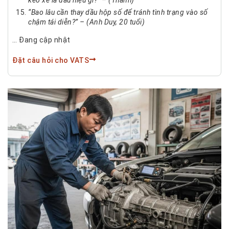
kéo xe là dấu hiệu gì?” – (Thanh)
“Bao lâu cần thay dầu hộp số để tránh tình trạng vào số
chậm tái diễn?” – (Anh Duy, 20 tuổi)
… Đang cập nhật
Đặt câu hỏi cho VATS