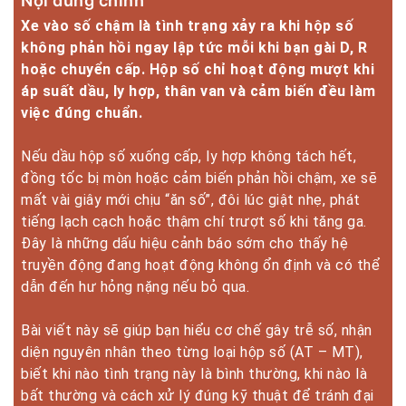
Nội dung chính
Xe vào số chậm là tình trạng xảy ra khi hộp số
không phản hồi ngay lập tức mỗi khi bạn gài D, R
hoặc chuyển cấp. Hộp số chỉ hoạt động mượt khi
áp suất dầu, ly hợp, thân van và cảm biến đều làm
việc đúng chuẩn.
Nếu dầu hộp số xuống cấp, ly hợp không tách hết,
đồng tốc bị mòn hoặc cảm biến phản hồi chậm, xe sẽ
mất vài giây mới chịu “ăn số”, đôi lúc giật nhẹ, phát
tiếng lạch cạch hoặc thậm chí trượt số khi tăng ga.
Đây là những dấu hiệu cảnh báo sớm cho thấy hệ
truyền động đang hoạt động không ổn định và có thể
dẫn đến hư hỏng nặng nếu bỏ qua.
Bài viết này sẽ giúp bạn hiểu cơ chế gây trễ số, nhận
diện nguyên nhân theo từng loại hộp số (AT – MT),
biết khi nào tình trạng này là bình thường, khi nào là
bất thường và cách xử lý đúng kỹ thuật để tránh đại