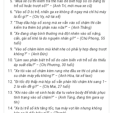
“Mua xe cũ thì kiểm tra thế nào để biết hộp số có đang bị
trễ số hoặc trượt số?” – (Anh Trí, mới mua xe cũ)
“Vào số D bị trễ, nhấn ga xe không đi ngay mà chỉ hú máy
là lỗi gì?” – (Chị Vy, nữ tài xế)
“Thay dầu hộp số xong mà xe vẫn vào số chậm thì cần
kiểm tra thêm bộ phận nào nữa?” – (Anh Thắng)
“Xe đang chạy bình thường mà đột nhiên vào số nặng,
cấn, gài số khó là do nguyên nhân gì?” – (Chú Phong, 55
tuổi)
“Vào số chậm kèm mùi khét nhẹ có phải ly hợp đang trượt
không?” – (Anh Đức)
“Làm sao phân biệt trễ số do cảm biến với trễ số do thiếu
áp suất dầu?” – (Chị Phương, 30 tuổi)
“Xe tôi vào số chậm kèm rung nhẹ đầu xe thì có phải cao
su chân máy yếu không?” – (Anh Hòa, tài xế taxi)
“Đi tốc độ thấp mà hộp số vẫn phản hồi chậm khi sang 1–
2 là vấn đề gì?” – (Chị Mai, 27 tuổi)
“Khi nào cần vệ sinh hoặc đại tu valve body để khắc phục
tình trạng vào số chậm?” – (Anh Tùng, đang tìm gara uy
tín)
“Xe bị trễ số khi tăng tốc, tua máy vọt lên nhưng không