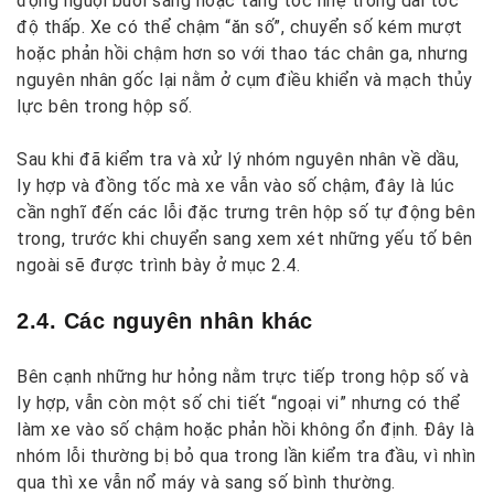
động nguội buổi sáng hoặc tăng tốc nhẹ trong dải tốc
độ thấp. Xe có thể chậm “ăn số”, chuyển số kém mượt
hoặc phản hồi chậm hơn so với thao tác chân ga, nhưng
nguyên nhân gốc lại nằm ở cụm điều khiển và mạch thủy
lực bên trong hộp số.
Sau khi đã kiểm tra và xử lý nhóm nguyên nhân về dầu,
ly hợp và đồng tốc mà xe vẫn vào số chậm, đây là lúc
cần nghĩ đến các lỗi đặc trưng trên hộp số tự động bên
trong, trước khi chuyển sang xem xét những yếu tố bên
ngoài sẽ được trình bày ở mục 2.4.
2.4. Các nguyên nhân khác
Bên cạnh những hư hỏng nằm trực tiếp trong hộp số và
ly hợp, vẫn còn một số chi tiết “ngoại vi” nhưng có thể
làm xe vào số chậm hoặc phản hồi không ổn định. Đây là
nhóm lỗi thường bị bỏ qua trong lần kiểm tra đầu, vì nhìn
qua thì xe vẫn nổ máy và sang số bình thường.