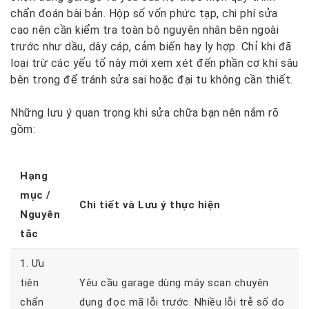
chẩn đoán bài bản. Hộp số vốn phức tạp, chi phí sửa
cao nên cần kiểm tra toàn bộ nguyên nhân bên ngoài
trước như dầu, dây cáp, cảm biến hay ly hợp. Chỉ khi đã
loại trừ các yếu tố này mới xem xét đến phần cơ khí sâu
bên trong để tránh sửa sai hoặc đại tu không cần thiết.
Những lưu ý quan trọng khi sửa chữa bạn nên nắm rõ
gồm:
Hạng
mục /
Chi tiết và Lưu ý thực hiện
Nguyên
tắc
1. Ưu
tiên
Yêu cầu garage dùng máy scan chuyên
chẩn
dụng đọc mã lỗi trước. Nhiều lỗi trễ số do