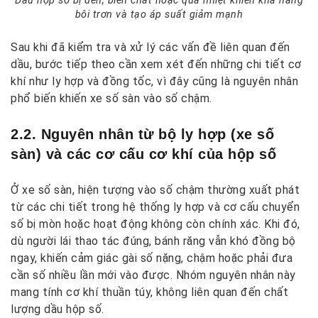
Dầu hộp số bị đen, biến chất hoặc quá nhiệt khiến khả năng
bôi trơn và tạo áp suất giảm mạnh
Sau khi đã kiểm tra và xử lý các vấn đề liên quan đến
dầu, bước tiếp theo cần xem xét đến những chi tiết cơ
khí như ly hợp và đồng tốc, vì đây cũng là nguyên nhân
phổ biến khiến xe số sàn vào số chậm.
2.2. Nguyên nhân từ bộ ly hợp (xe số
sàn) và các cơ cấu cơ khí của hộp số
Ở xe số sàn, hiện tượng vào số chậm thường xuất phát
từ các chi tiết trong hệ thống ly hợp và cơ cấu chuyển
số bị mòn hoặc hoạt động không còn chính xác. Khi đó,
dù người lái thao tác đúng, bánh răng vẫn khó đồng bộ
ngay, khiến cảm giác gài số nặng, chậm hoặc phải đưa
cần số nhiều lần mới vào được. Nhóm nguyên nhân này
mang tính cơ khí thuần túy, không liên quan đến chất
lượng dầu hộp số.