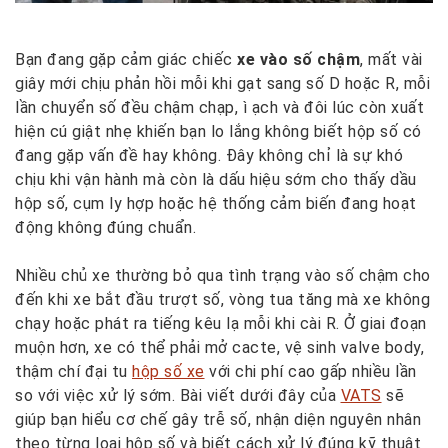
Bạn đang gặp cảm giác chiếc
xe vào số chậm
, mất vài
giây mới chịu phản hồi mỗi khi gạt sang số D hoặc R, mỗi
lần chuyển số đều chậm chạp, ì ạch và đôi lúc còn xuất
hiện cú giật nhẹ khiến bạn lo lắng không biết hộp số có
đang gặp vấn đề hay không. Đây không chỉ là sự khó
chịu khi vận hành mà còn là dấu hiệu sớm cho thấy dầu
hộp số, cụm ly hợp hoặc hệ thống cảm biến đang hoạt
động không đúng chuẩn.
Nhiều chủ xe thường bỏ qua tình trạng vào số chậm cho
đến khi xe bắt đầu trượt số, vòng tua tăng mà xe không
chạy hoặc phát ra tiếng kêu lạ mỗi khi cài R. Ở giai đoạn
muộn hơn, xe có thể phải mở cacte, vệ sinh valve body,
thậm chí đại tu
hộp số xe
với chi phí cao gấp nhiều lần
so với việc xử lý sớm. Bài viết dưới đây của
VATS
sẽ
giúp bạn hiểu cơ chế gây trễ số, nhận diện nguyên nhân
theo từng loại hộp số và biết cách xử lý đúng kỹ thuật