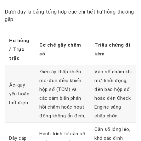
Dưới đây là bảng tổng hợp các chi tiết hư hỏng thường
gặp:
Hư hỏng
Cơ chế gây chậm
Triệu chứng đi
/ Trục
số
kèm
trặc
Điện áp thấp khiến
Vào số chậm khi
mô-đun điều khiển
mới khởi động,
Ắc-quy
hộp số (TCM) và
đèn báo hộp số
yếu hoặc
các cảm biến phản
hoặc đèn Check
hết điện
hồi chậm hoặc hoạt
Engine sáng
động không ổn định.
chập chờn.
Cần số lỏng lẻo,
Hành trình từ cần số
Dây cáp
khó xác định