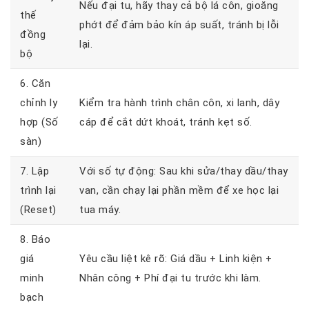
Nếu đại tu, hãy thay cả bộ lá côn, gioăng
thế
phớt để đảm bảo kín áp suất, tránh bị lỗi
đồng
lại.
bộ
6. Căn
chỉnh ly
Kiểm tra hành trình chân côn, xi lanh, dây
hợp (Số
cáp để cắt dứt khoát, tránh kẹt số.
sàn)
7. Lập
Với số tự động: Sau khi sửa/thay dầu/thay
trình lại
van, cần chạy lại phần mềm để xe học lại
(Reset)
tua máy.
8. Báo
giá
Yêu cầu liệt kê rõ: Giá dầu + Linh kiện +
minh
Nhân công + Phí đại tu trước khi làm.
bạch