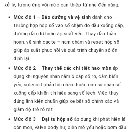
xử lý, tương ứng với mức can thiệp từ nhẹ đến nặng.
Mức độ 1 – Bảo dưỡng và vệ sinh
dành cho
trường hợp hộp số vào số chậm do dầu xuống cấp,
đường dầu dơ hoặc áp suất yếu. Thay dầu tuần
hoàn, vệ sinh cacte – nam châm và reset hộp số
giúp áp suất phục hồi và quá trình chuyển số ổn
định lại.
Mức độ 2 – Thay thế các chi tiết hao mòn
áp
dụng khi nguyên nhân nằm ở cáp số rơ, cảm biến
yếu, solenoid phản hồi chậm hoặc cao su chân số
xuống cấp khiến tín hiệu sang số lệch. Việc thay
đúng linh kiện chuẩn giúp xe bắt số chính xác và
giảm độ trễ rõ rệt.
Mức độ 3 – Đại tu hộp số
áp dụng khi phát hiện lá
côn mòn, valve body hư, biến mô yếu hoặc bơm dầu