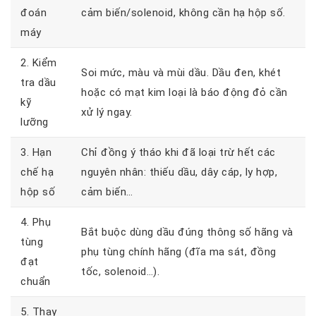
đoán
cảm biến/solenoid, không cần hạ hộp số.
máy
2. Kiểm
Soi mức, màu và mùi dầu. Dầu đen, khét
tra dầu
hoặc có mạt kim loại là báo động đỏ cần
kỹ
xử lý ngay.
lưỡng
3. Hạn
Chỉ đồng ý tháo khi đã loại trừ hết các
chế hạ
nguyên nhân: thiếu dầu, dây cáp, ly hợp,
hộp số
cảm biến…
4. Phụ
Bắt buộc dùng dầu đúng thông số hãng và
tùng
phụ tùng chính hãng (đĩa ma sát, đồng
đạt
tốc, solenoid…).
chuẩn
5. Thay