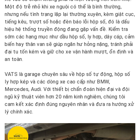
Một độ trễ nhỏ khi xe nguội có thể là bình thường,
nhưng nếu tình trạng lặp lại thường xuyên, kèm giật cục,
tiếng kêu, trượt số hoặc đèn báo lỗi hộp số, đó là dấu
hiệu hệ thống truyền động đang gặp vấn đề. Kiểm tra
sớm các hạng mục như dầu hộp số, ly hợp, dây cáp, cảm
biến hay thân van sẽ giúp ngăn hư hỏng nặng, tránh phải
đại tu tốn kém và giữ cho xe vận hành mượt, ổn định và
an toàn.
VATS là garage chuyên sâu về hộp số tự động, hộp số
ly hợp kép và các dòng xe cao cấp như BMW,
Mercedes, Audi. Với thiết bị chẩn đoán hiện đại và đội
ngũ kỹ thuật viên hơn 20 năm kinh nghiệm, chúng tôi
cam kết xác định đúng nguyên nhân và đưa ra hướng xử
lý chính xác.